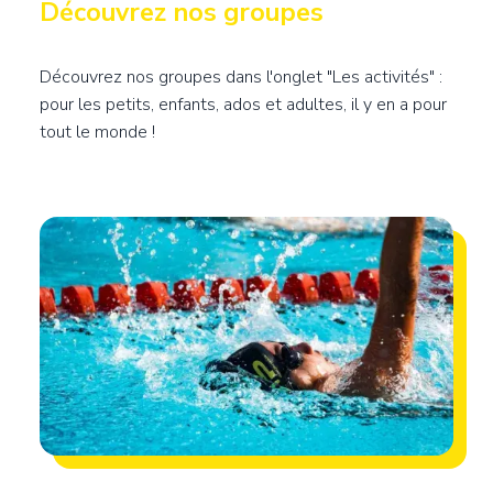
Titre
Découvrez nos groupes
Contenu
Découvrez nos groupes dans l'onglet "Les activités" :
pour les petits, enfants, ados et adultes, il y en a pour
tout le monde !
Image de fond
Image