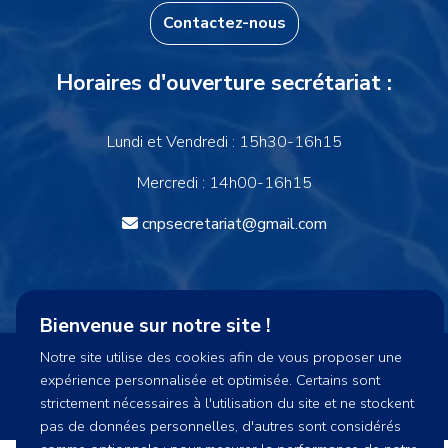
Contactez-nous
Horaires d'ouverture secrétariat :
Lundi et Vendredi : 15h30-16h15
Mercredi : 14h00-16h15
cnpsecretariat@gmail.com
Bienvenue sur notre site !
Notre site utilise des cookies afin de vous proposer une
CNP974 2023 - Tous droits réservés - Site réalisé par
expérience personnalisée et optimisée. Certains sont
la
Coopérative Pick
strictement nécessaires à l'utilisation du site et ne stockent
Bas de page
Mentions légales
CGV
Confidentialités
pas de données personnelles, d'autres sont considérés