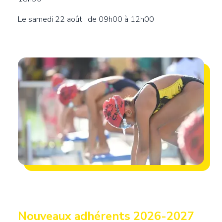
Le samedi 22 août : de 09h00 à 12h00
Image de fond
Image
Titre
Nouveaux adhérents 2026-2027