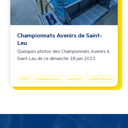
Championnats Avenirs de Saint-
Leu
Quelques photos des Championnats Avenirs à
Saint-Leu de ce dimanche 18 juin 2023.
2023
Championnats
Avenirs
Compétitions
Image de fond
Image