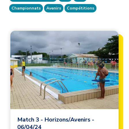
Championnats
Avenirs
Compétitions
Image principale
Image
Match 3 - Horizons/Avenirs -
06/04/24