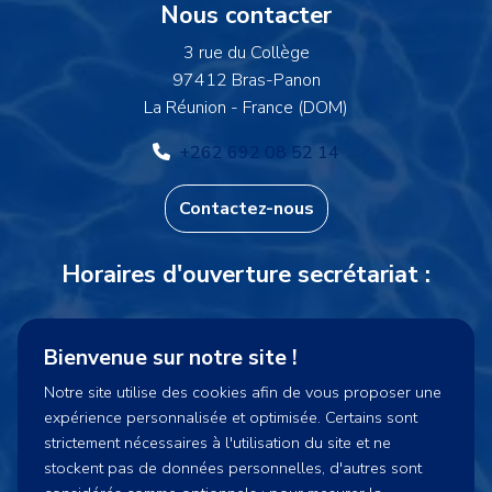
Informations
Nous contacter
3 rue du Collège
97412 Bras-Panon
La Réunion - France (DOM)
+262 692 08 52 14
Contactez-nous
Horaires d'ouverture secrétariat :
Lundi et Vendredi : 15h30-16h15
Bienvenue sur notre site !
Mercredi : 14h00-16h15
Notre site utilise des cookies afin de vous proposer une
expérience personnalisée et optimisée. Certains sont
cnpsecretariat@gmail.com
strictement nécessaires à l'utilisation du site et ne
stockent pas de données personnelles, d'autres sont