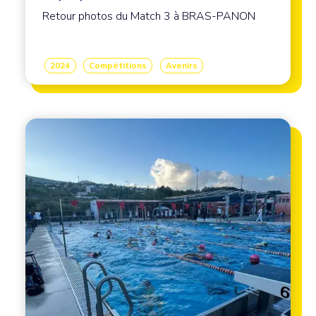
Retour photos du Match 3 à BRAS-PANON
2024
Compétitions
Avenirs
Image principale
Image