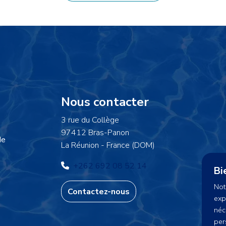
Informations
Nous contacter
3 rue du Collège
97412 Bras-Panon
de
La Réunion - France (DOM)
+262 692 08 52 14
Bi
Not
Contactez-nous
exp
néc
per