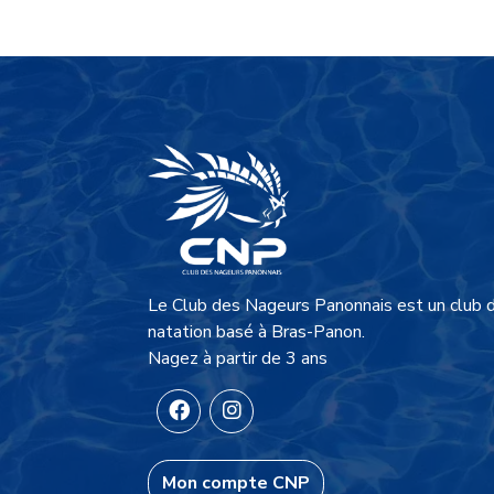
Image de fond
Image
Description du site
Le Club des Nageurs Panonnais est un club 
natation basé à Bras-Panon.
Nagez à partir de 3 ans
Mon compte CNP