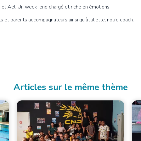
zo et Ael. Un week-end chargé et riche en émotions.
s et parents accompagnateurs ainsi qu'à Juliette, notre coach.
Articles sur le même thème
Image principale
Image
Imag
Ima