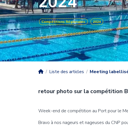
2024
Icone
AquaTrainin
Compétitions Régionales
2024
Petit sauvete
Icone
Sauveteur aq
Icone
Natation Ad
Icone
Compétition
Liste des articles
Meeting labellisé
Icone
Compétition
retour photo sur la compétition B
Icone
Compétition 
Body
Week-end de compétition au Port pour le Mee
Bravo à nos nageurs et nageuses du CNP pour