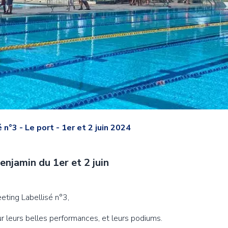
g
ur et
uatique
ultes
 Avenirs
 n°3 - Le port - 1er et 2 juin 2024
 Espoirs
enjamin du 1er et 2 juin
Elite
ting Labellisé n°3,
 leurs belles performances, et leurs podiums.