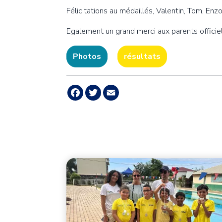
Félicitations au médaillés, Valentin, Tom, En
Egalement un grand merci aux parents officiel
Photos
résultats
Facebook
Twitter
Email
Image principale
Image