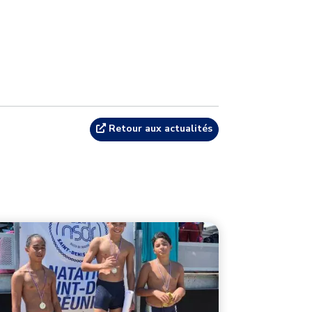
Retour aux actualités
e principale
ge