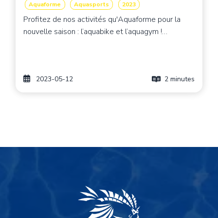
Aquaforme
Aquasports
2023
Profitez de nos activités qu'Aquaforme pour la
nouvelle saison : l’aquabike et l’aquagym !…
2023-05-12
2 minutes
Image de fond
Image