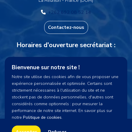
La Réunion - France (DOM)
+262 692 08 52 14
Contactez-nous
Horaires d'ouverture secrétariat :
Lundi et Vendredi : 15h30-16h15
Bienvenue sur notre site !
Mercredi : 14h00-16h15
Notre site utilise des cookies afin de vous proposer une
expérience personnalisée et optimisée. Certains sont
cnpsecretariat@gmail.com
strictement nécessaires à l'utilisation du site et ne
stockent pas de données personnelles, d'autres sont
considérés comme optionnels : pour mesurer la
performance de notre site internet. En savoir plus sur
notre
Politique de cookies
.
CNP974 2023 - Tous droits réservés - Site réalisé par