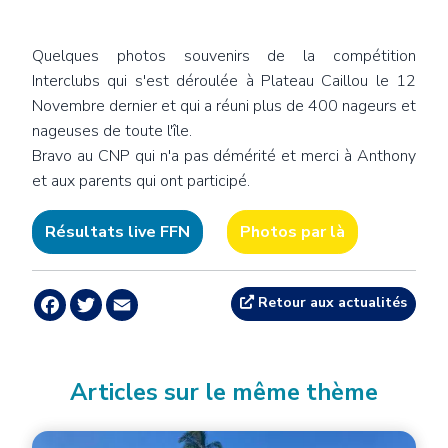
Body
Quelques photos souvenirs de la compétition
Interclubs qui s'est déroulée à Plateau Caillou le 12
Novembre dernier et qui a réuni plus de 400 nageurs et
nageuses de toute l'île.
Bravo au CNP qui n'a pas démérité et merci à Anthony
et aux parents qui ont participé.
Résultats live FFN
Photos par là
Facebook
Twitter
Email
Retour aux actualités
Articles sur le même thème
Image principale
Image