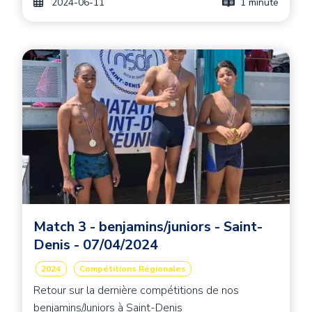
2024-06-11
1 minute
Image principale
Image
Match 3 - benjamins/juniors - Saint-
Denis - 07/04/2024
2024
Compétitions Régionales
Retour sur la dernière compétitions de nos
benjamins/Juniors à Saint-Denis