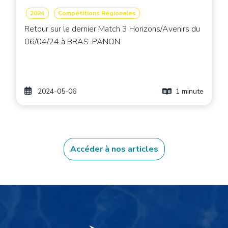
2024
Compétitions Régionales
Retour sur le dernier Match 3 Horizons/Avenirs du
06/04/24 à BRAS-PANON
2024-05-06
1 minute
Accéder à nos articles
Image de fond
Image