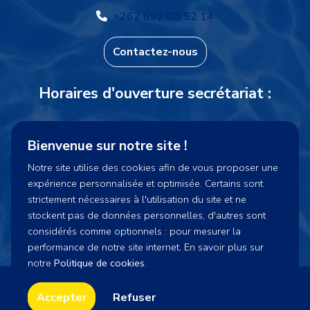
+262 692 08 52 14
Contactez-nous
Horaires d'ouverture secrétariat :
Lundi et Vendredi : 15h30-16h15
Bienvenue sur notre site !
Mercredi : 14h00-16h15
Notre site utilise des cookies afin de vous proposer une
expérience personnalisée et optimisée. Certains sont
cnpsecretariat@gmail.com
strictement nécessaires à l'utilisation du site et ne
stockent pas de données personnelles, d'autres sont
considérés comme optionnels : pour mesurer la
performance de notre site internet. En savoir plus sur
notre
Politique de cookies
.
CNP974 2023 - Tous droits réservés - Site réalisé par
Accepter
Refuser
la
Coopérative Pick