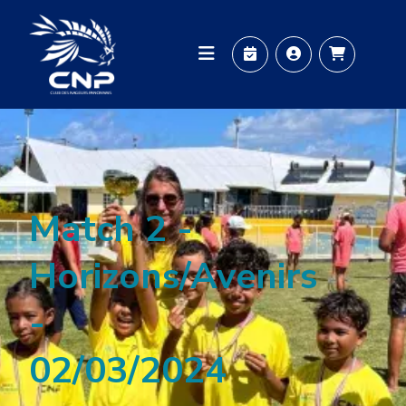
Aller au contenu principal
Image principale
Image
Match 2 -
Horizons/Avenirs
-
02/03/2024